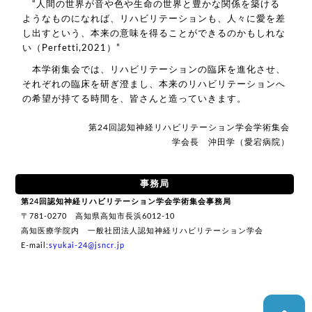
“人間の世界が音や色や生命の世界と豊かな関係を築ける
ようなものになれば、リハビリテーションも、人々に愛を差
し出すという、本来の意味を得ることができるのかもしれな
い（Perfetti,2021）”
本学術集会では、リハビリテーションの臨床を進化させ、
それぞれの臨床を研ぎ澄まし、本来のリハビリテーションへ
の希望が持てる時間を、皆さんと造っていきます。
第24回認知神経リハビリテーション学会
学術集会
学会長 沖田学（愛宕病院）
事務局
第24回認知神経リハビリテーション学会
学術集会事務局
〒781-0270 高知県高知市長浜6012-10
高知医療学院内
一般社団法人認知神経リハビリテーション学会
E-mail:
syukai-24@jsncr.jp