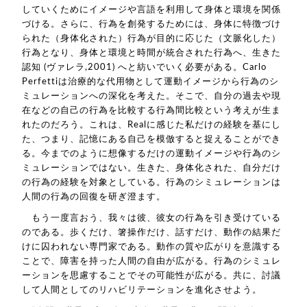
していくためにイメージや言語を利用して身体と環境を関係
づける。さらに、行為を創発するためには、身体に特徴づけ
られた（身体化された）行為が目的に応じた（文脈化した）
行為となり、身体と環境と時間が統合された行為へ、生きた
認知 (ヴァレラ,2001) へと紡いでいく必要がある。Carlo
Perfettiは治療的な代用物として運動イメージから行為のシ
ミュレーションへの深化を考えた。そこで、自分の過去や現
在などの自己の行為を比較する行為間比較という考えが生ま
れたのだろう。これは、Realに感じた私だけの経験を基にし
た、つまり、記憶にある自己を模倣すると捉えることができ
る。今までのように想像するだけの運動イメージや行為のシ
ミュレーションではない。生きた、身体化された、自分だけ
の行為の経験を対象としている。行為のシミュレーションは
人間の行為の回復を研ぎ澄ます。
もう一度言おう、我々は彼、彼女の行為を引き受けている
のである。歩くだけ、箸操作だけ、話すだけ、動作の結果だ
けに囚われない専門家である。動作の質や広がりを意識する
ことで、障害を持った人間の自由が広がる。行為のシミュレ
ーションを思慮することでその可能性が広がる。共に、討議
して人間としてのリハビリテーションを進化させよう。