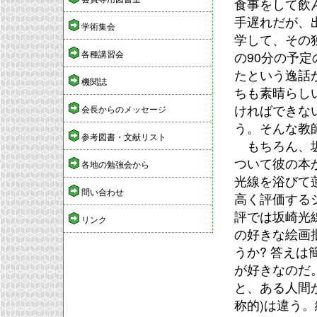
食事をして飲
手遅れだが、
学術集会
学して、その
各種講習会
の90分の予
たという逸話
機関誌
ちも素晴らし
ければできな
会長からのメッセージ
う。そんな教
参考図書・文献リスト
もちろん、坂
ついて彼の本
各地の勉強会から
光線を浴びて
問い合わせ
高く評価する
評では坂崎光
リンク
の好きな絵画
うか? 答え
が好きなのだ
と、ある人間
称的)は違う