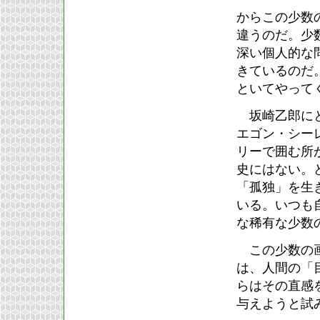
からこの少数
違うのだ。少
深い個人的な
きているのだ
といてやって
坂崎乙郎にと
エゴン・シー
リーで囲む所
史にはない。
「孤独」を生
いる。いつも
な稀有な少数
この少数の画
は、人間の「
らはその直感
与えようと試