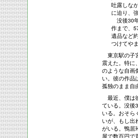
吐露しな
に迫り、
没後30
作まで、
遺品など約
つけてや
東京駅の子宮
震えた。特に
のような自画
い。彼の作品
孤独のまま自
最近、僕は彼
ている。没後
いる。おそら
いが、もし出
がいる。鴨居
屋で数百円で