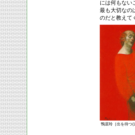
には何もない
最も大切なの
のだと教えて
鴨居玲［出を待つ(道