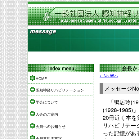
←No.85へ
HOME
メッセージN
認知神経リハビリテーション
「鴨居玲(19
学会について
(1928-1
入会のご案内
20冊近く本
リハビリテー
会員へのお知らせ
った記憶があ
会員専用図書室