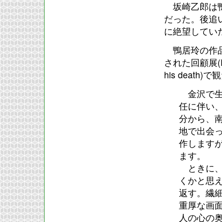
坂崎乙郎は鴨
だった。後追
に絶望してい
鴨居玲の作品
された回顧展(Rey C
his dea
金沢で生ま
任に伴い
分から、
地で出会
作します
ます。
ときに、
くかと思
返す。繊
重厚な画
人の心の